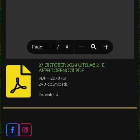
27 OKTOBER 2024 UITSLAG 21 E
APPELTOERNOOI PDF
PDF – 297,8 KB
248 downloads
Download
F
I
a
n