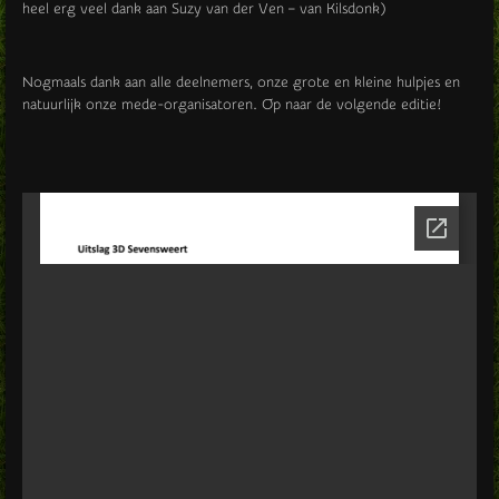
heel erg veel dank aan
Suzy van der Ven – van Kilsdonk)
Nogmaals dank aan alle deelnemers, onze grote en kleine hulpjes en
natuurlijk onze mede-organisatoren. Op naar de volgende editie!