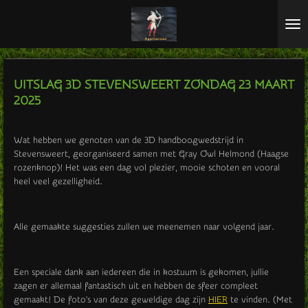
Ga
direct
naar
de
hoofdinhoud
UITSLAG 3D STEVENSWEERT ZONDAG 23 MAART
2025
Wat hebben we genoten van de 3D handboogwedstrijd in
Stevensweert, georganiseerd samen met
Gray Owl Helmond (Haagse
rozenknop
)
! Het was een dag vol plezier, mooie schoten en vooral
heel veel gezelligheid.
Alle gemaakte suggesties zullen we meenemen naar volgend jaar.
Een speciale dank aan iedereen die in kostuum is gekomen, jullie
zagen er allemaal fantastisch uit en hebben de sfeer compleet
gemaakt! De foto's van deze geweldige dag zijn
HIER
te vinden. (Met