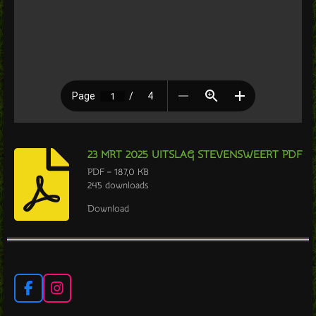
23 MRT 2025 UITSLAG STEVENSWEERT PDF
PDF – 187,0 KB
245 downloads
Download
F
I
a
n